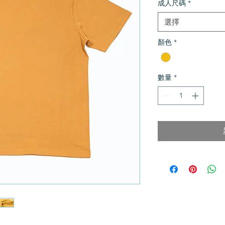
成人尺碼
*
選擇
顏色
*
數量
*