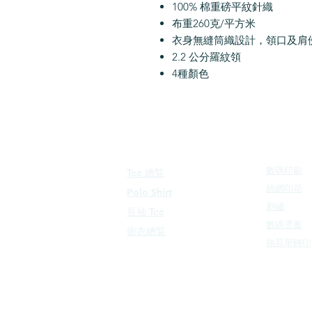
100% 棉重磅平紋針織
布重260克/平方米
衣身無縫筒織設計，領口及肩
2.2 公分羅紋領
4種顏色
印製方法
印花產品
數碼印刷
Tee 總覧
絲網印花
Polo Shirt
刺繡
長袖 Tee
數碼燙畫
衛衣總覧
熱昇華轉印