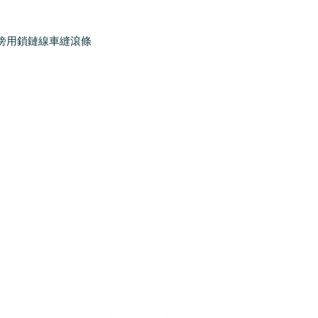
傍用鎖鏈線車縫滾條
制服訂造
關於我們
訂講流程及付款方法
常見問題
印繡花圖案格式須知
文章分享 (即將面世
合作商戶案例
私隱政策聲明
條款及細則