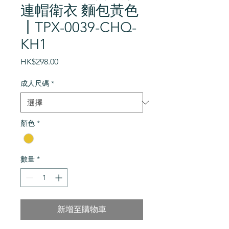
連帽衛衣 麵包黃色
┃TPX-0039-CHQ-
KH1
價
HK$298.00
格
成人尺碼
*
顏色
*
數量
*
新增至購物車