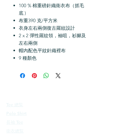
100 % 棉重磅針織衛衣布（抓毛
底 )
布重390 克/平方米
衣身左右兩側復古羅紋設計
2 x 2 彈性羅紋領，袖咀，衫腳及
左右兩側
帽內配色平紋針織裡布
9 種顏色
印花產品
Tee 總覧
Polo Shirt
長袖 Tee
衛衣總覧