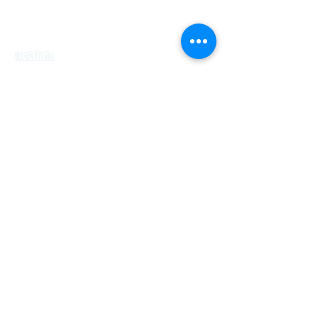
印製方法
數碼印刷
絲網印花
刺繡
數碼燙畫
熱昇華轉印
制服訂造
訂講流程及付款方法
印繡花圖案格式須知
合作商戶案例
關於我們
常見問題
文章分享 (即將面世）